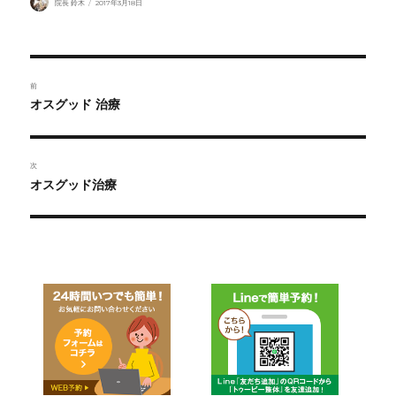
院長 鈴木
2017年3月18日
稿
稿
者
日:
投
前
稿
前
オスグッド 治療
の
ナ
投
ビ
稿:
次
ゲ
次
オスグッド治療
の
ー
投
稿:
シ
ョ
ン