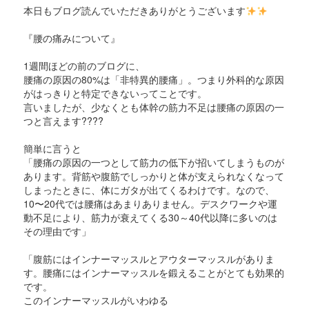
本日もブログ読んでいただきありがとうございます
『腰の痛みについて』
1週間ほどの前のブログに、
腰痛の原因の80%は「非特異的腰痛」。つまり外科的な原因
がはっきりと特定できないってことです。
言いましたが、少なくとも体幹の筋力不足は腰痛の原因の一
つと言えます????
簡単に言うと
「腰痛の原因の一つとして筋力の低下が招いてしまうものが
あります。背筋や腹筋でしっかりと体が支えられなくなって
しまったときに、体にガタが出てくるわけです。なので、
10〜20代では腰痛はあまりありません。デスクワークや運
動不足により、筋力が衰えてくる30～40代以降に多いのは
その理由です」
「腹筋にはインナーマッスルとアウターマッスルがありま
す。腰痛にはインナーマッスルを鍛えることがとても効果的
です。
このインナーマッスルがいわゆる