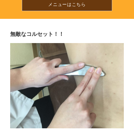
プ
メニューはこちら
で
電
話
が
か
無敵なコルセット！！
け
ら
れ
ま
す