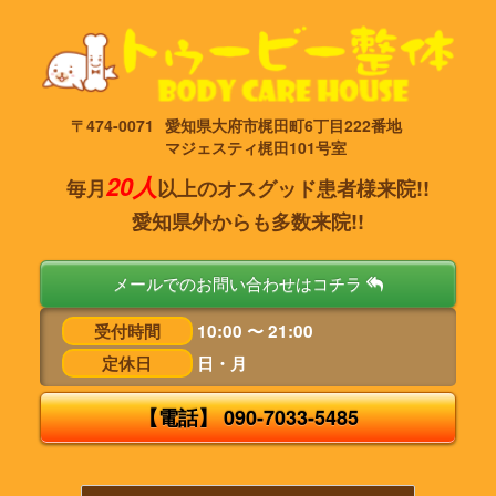
〒474-0071
愛知県大府市梶田町6丁目222番地
マジェスティ梶田101号室
20人
毎月
以上のオスグッド患者様来院!!
愛知県外からも多数来院!!
メールでのお問い合わせはコチラ
受付時間
10:00 〜 21:00
定休日
日・月
【電話】 090-7033-5485
タ
ッ