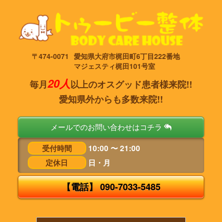
〒474-0071
愛知県大府市梶田町6丁目222番地
マジェスティ梶田101号室
20人
毎月
以上のオスグッド患者様来院!!
愛知県外からも多数来院!!
メールでのお問い合わせはコチラ
受付時間
10:00 〜 21:00
定休日
日・月
【電話】 090-7033-5485
タ
ッ