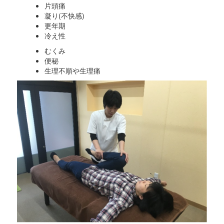
片頭痛
凝り(不快感)
更年期
冷え性
むくみ
便秘
生理不順や生理痛