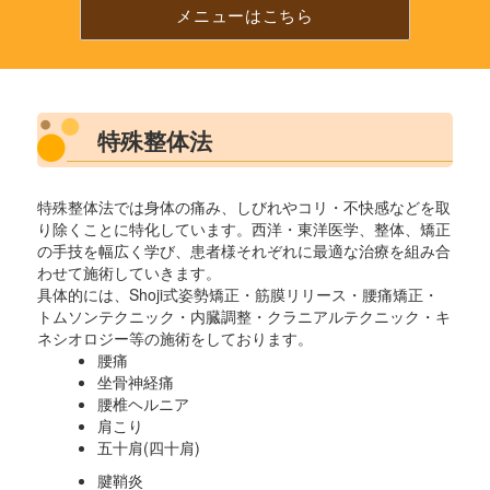
プ
メニューはこちら
で
電
話
が
か
け
特殊整体法
ら
れ
ま
特殊整体法では身体の痛み、しびれやコリ・不快感などを取
す
り除くことに特化しています。西洋・東洋医学、整体、矯正
の手技を幅広く学び、患者様それぞれに最適な治療を組み合
わせて施術していきます。
具体的には、Shoji式姿勢矯正・筋膜リリース・腰痛矯正・
トムソンテクニック・内臓調整・クラニアルテクニック・キ
ネシオロジー等の施術をしております。
腰痛
坐骨神経痛
腰椎ヘルニア
肩こり
五十肩(四十肩)
腱鞘炎