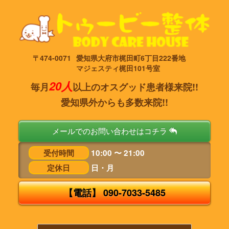
〒474-0071
愛知県大府市梶田町6丁目222番地
マジェスティ梶田101号室
20人
毎月
以上のオスグッド患者様来院!!
愛知県外からも多数来院!!
メールでのお問い合わせはコチラ
受付時間
10:00 〜 21:00
定休日
日・月
【電話】 090-7033-5485
タ
ッ