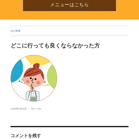
プ
メニューはこちら
で
電
話
が
か
次の画像
け
ら
どこに行っても良くならなかった方
れ
ま
す
投
フ
2016年5月15日
150 × 150
稿
ル
日:
サ
イ
ズ
コメントを残す