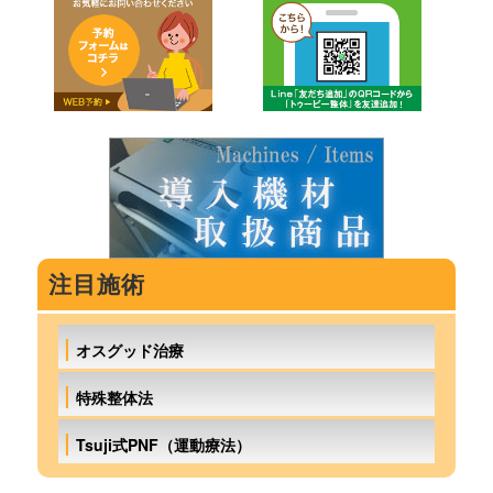
シ
ョ
ン
注目施術
オスグッド治療
特殊整体法
Tsuji式PNF（運動療法）