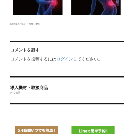
投
フ
2016年6月5日
391 × 338
稿
ル
日:
サ
イ
ズ
コメントを残す
コメントを投稿するには
ログイン
してください。
投
導入機材・取扱商品
稿
内で公開
ナ
ビ
ゲ
ー