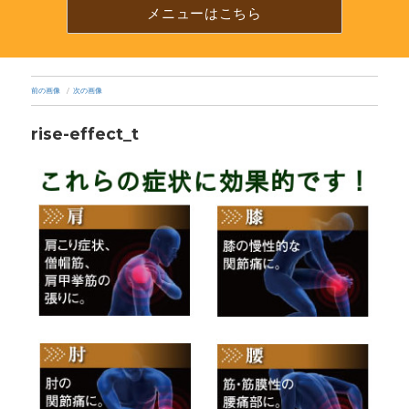
プ
メニューはこちら
で
電
話
が
か
前の画像
次の画像
け
ら
rise-effect_t
れ
ま
す