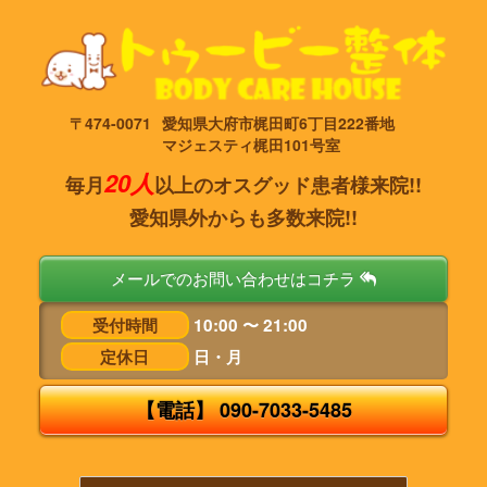
〒474-0071
愛知県大府市梶田町6丁目222番地
マジェスティ梶田101号室
20人
毎月
以上のオスグッド患者様来院!!
愛知県外からも多数来院!!
メールでのお問い合わせはコチラ
受付時間
10:00 〜 21:00
定休日
日・月
【電話】 090-7033-5485
タ
ッ