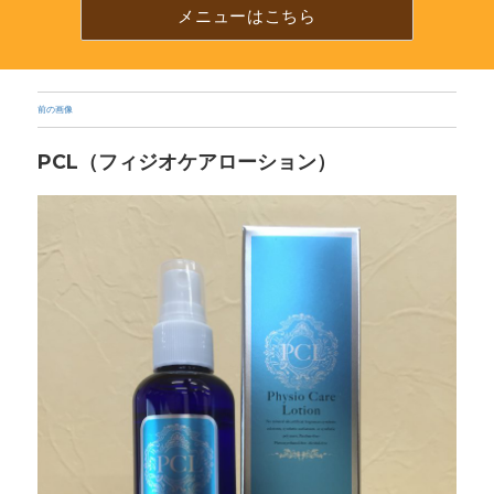
プ
メニューはこちら
で
電
話
が
か
前の画像
け
ら
PCL（フィジオケアローション）
れ
ま
す